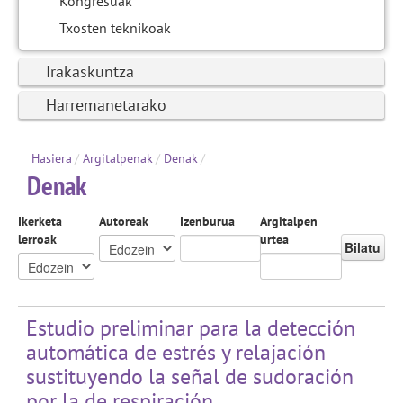
Kongresuak
Txosten teknikoak
Irakaskuntza
Harremanetarako
Hasiera
/
Argitalpenak
/
Denak
/
Denak
Ikerketa
Autoreak
Izenburua
Argitalpen
lerroak
urtea
Bilatu
Estudio preliminar para la detección
automática de estrés y relajación
sustituyendo la señal de sudoración
por la de respiración