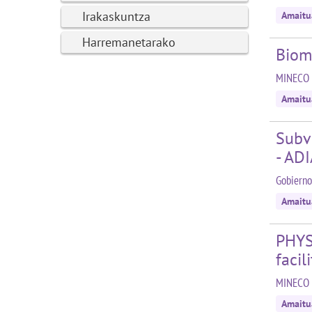
Irakaskuntza
Amaitu
Harremanetarako
Bioma
MINECO 
Amaitu
Subv
- AD
Gobierno
Amaitu
PHYS
facil
MINECO 
Amaitu