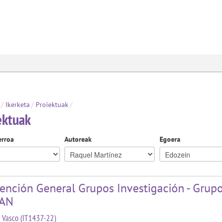
/
Ikerketa
/
Proiektuak
/
ektuak
erroa
Autoreak
Egoera
ención General Grupos Investigación - Grupo
IAN
 Vasco (IT1437-22)