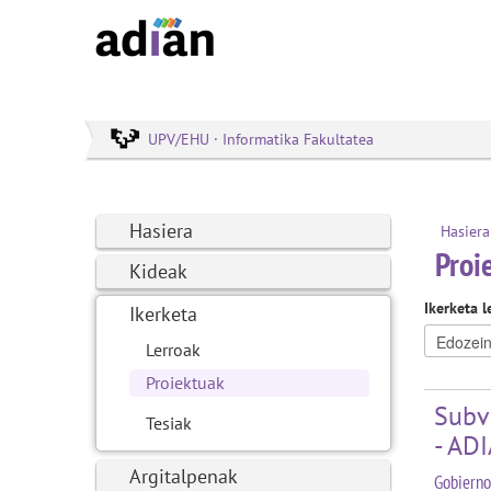
UPV/EHU · Informatika Fakultatea
Hasiera
Hasiera
Proi
Kideak
Ikerketa l
Ikerketa
Lerroak
Proiektuak
Subv
Tesiak
- AD
Argitalpenak
Gobierno