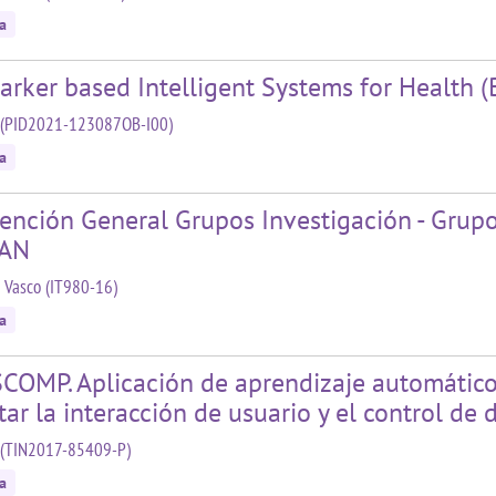
a
rker based Intelligent Systems for Health (
(PID2021-123087OB-I00)
a
ención General Grupos Investigación - Grupo
IAN
 Vasco (IT980-16)
a
COMP. Aplicación de aprendizaje automático 
itar la interacción de usuario y el control de 
(TIN2017-85409-P)
a