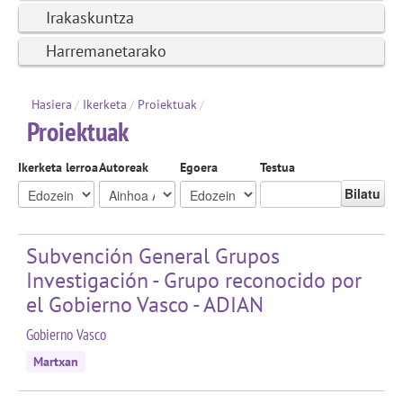
Irakaskuntza
Harremanetarako
Hasiera
/
Ikerketa
/
Proiektuak
/
Proiektuak
Ikerketa lerroa
Autoreak
Egoera
Testua
Bilatu
Subvención General Grupos
Investigación - Grupo reconocido por
el Gobierno Vasco - ADIAN
Gobierno Vasco
Martxan