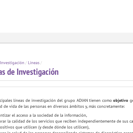
Investigación
/
Líneas
/
as de Investigación
ncipales líneas de investigación del grupo ADIAN tienen como
objetivo
ge
ad de vida de las personas en diversos ámbitos y, más concretamente:
ntizar el acceso a la sociedad de la información,
rar la calidad de los servicios que reciben independientemente de sus car
ositivos que utilicen (y desde dónde los utilicen),