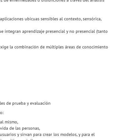
z de enfermedades o disfunciones a través del análisis
plicaciones ubicuas sensibles al contexto, sensórica,
e integran aprendizaje presencial y no presencial (tanto
 exige la combinación de múltiples áreas de conocimiento
les de prueba y evaluación
o:
 al mismo,
 vida de las personas,
suarios y sirvan para crear los modelos, y para el