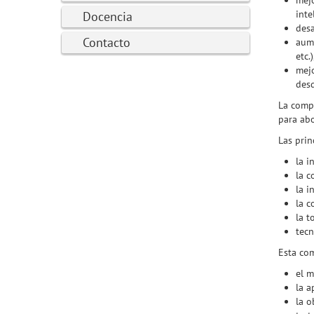
mejo
inte
Docencia
desa
Contacto
aume
etc.)
mejo
desd
La compl
para abo
Las prin
la i
la c
la 
la c
la t
tecn
Esta com
el m
la a
la o