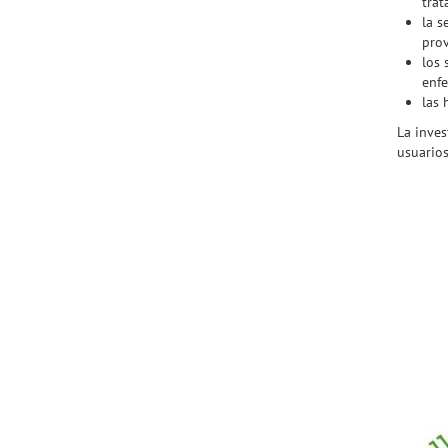
trat
la s
prov
los 
enfe
las 
La inves
usuarios