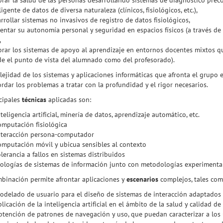
rar la salud de las personas desarrollando sistemas de diagnóstico preco
ligente de datos de diversa naturaleza (clínicos, fisiológicos, etc.),
rrollar sistemas no invasivos de registro de datos fisiológicos,
ntar su autonomía personal y seguridad en espacios físicos (a través de a
,
rar los sistemas de apoyo al aprendizaje en entornos docentes mixtos qu
e el punto de vista del alumnado como del profesorado).
ejidad de los sistemas y aplicaciones informáticas que afronta el grupo
rdar los problemas a tratar con la profundidad y el rigor necesarios.
cipales
técnicas
aplicadas son:
nteligencia artificial, minería de datos, aprendizaje automático, etc.
omputación fisiológica
interacción persona-computador
omputación móvil y ubicua sensibles al contexto
olerancia a fallos en sistemas distribuidos
ologías de sistemas de información junto con metodologías experimenta
binación permite afrontar aplicaciones y
escenarios
complejos, tales com
odelado de usuario para el diseño de sistemas de interacción adaptados
plicación de la inteligencia artificial en el ámbito de la salud y calidad de
btención de patrones de navegación y uso, que puedan caracterizar a los u