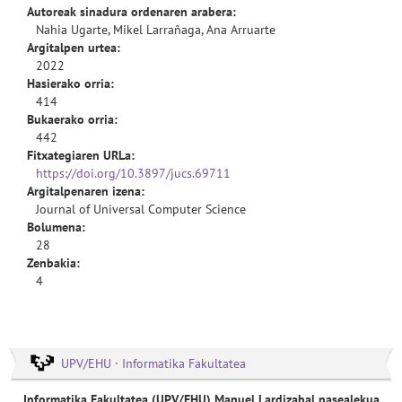
Autoreak sinadura ordenaren arabera:
Nahia Ugarte, Mikel Larrañaga, Ana Arruarte
Argitalpen urtea:
2022
Hasierako orria:
414
Bukaerako orria:
442
Fitxategiaren URLa:
https://doi.org/10.3897/jucs.69711
Argitalpenaren izena:
Journal of Universal Computer Science
Bolumena:
28
Zenbakia:
4
UPV/EHU · Informatika Fakultatea
Informatika Fakultatea (UPV/EHU) Manuel Lardizabal pasealekua