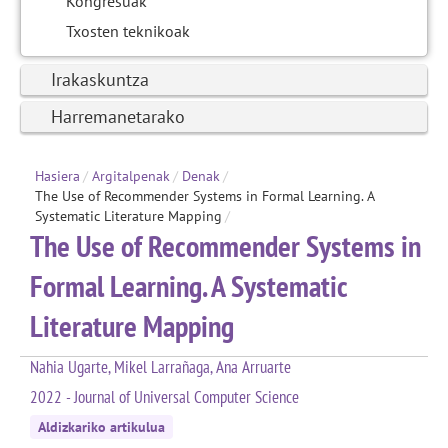
Kongresuak
Txosten teknikoak
Irakaskuntza
Harremanetarako
Hasiera
/
Argitalpenak
/
Denak
/
The Use of Recommender Systems in Formal Learning. A
Systematic Literature Mapping
/
The Use of Recommender Systems in
Formal Learning. A Systematic
Literature Mapping
Nahia Ugarte, Mikel Larrañaga, Ana Arruarte
2022 - Journal of Universal Computer Science
Aldizkariko artikulua