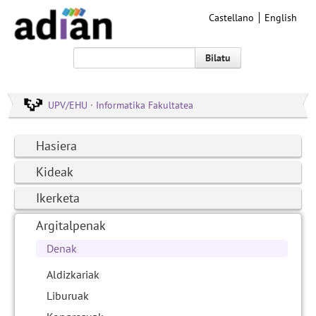
Castellano
English
Bilatu
UPV/EHU · Informatika Fakultatea
Hasiera
Kideak
Ikerketa
Argitalpenak
Denak
Aldizkariak
Liburuak