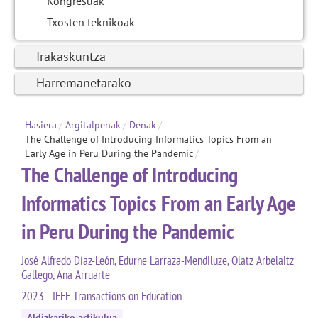
Kongresuak
Txosten teknikoak
Irakaskuntza
Harremanetarako
Hasiera
/
Argitalpenak
/
Denak
/
The Challenge of Introducing Informatics Topics From an
Early Age in Peru During the Pandemic
/
The Challenge of Introducing
Informatics Topics From an Early Age
in Peru During the Pandemic
José Alfredo Díaz-León, Edurne Larraza-Mendiluze, Olatz Arbelaitz
Gallego, Ana Arruarte
2023 - IEEE Transactions on Education
Aldizkariko artikulua