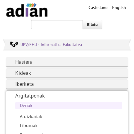
Castellano
English
Bilatu
UPV/EHU · Informatika Fakultatea
Hasiera
Kideak
Ikerketa
Argitalpenak
Denak
Aldizkariak
Liburuak