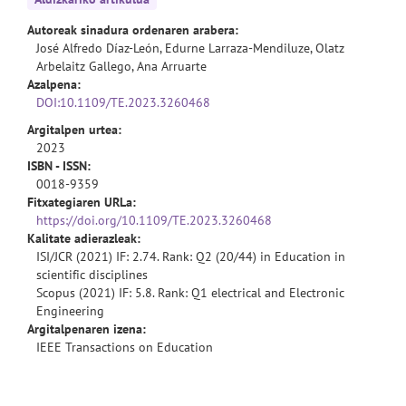
Autoreak sinadura ordenaren arabera:
José Alfredo Díaz-León, Edurne Larraza-Mendiluze, Olatz
Arbelaitz Gallego, Ana Arruarte
Azalpena:
DOI:10.1109/TE.2023.3260468
Argitalpen urtea:
2023
ISBN - ISSN:
0018-9359
Fitxategiaren URLa:
https://doi.org/10.1109/TE.2023.3260468
Kalitate adierazleak:
ISI/JCR (2021) IF: 2.74. Rank: Q2 (20/44) in Education in
scientific disciplines
Scopus (2021) IF: 5.8. Rank: Q1 electrical and Electronic
Engineering
Argitalpenaren izena:
IEEE Transactions on Education