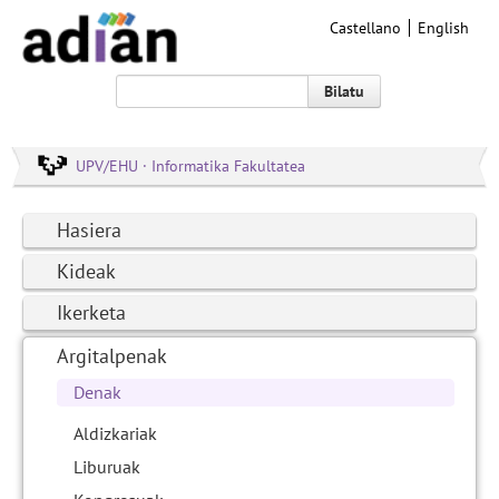
Castellano
English
Bilatu
UPV/EHU · Informatika Fakultatea
Hasiera
Kideak
Ikerketa
Argitalpenak
Denak
Aldizkariak
Liburuak