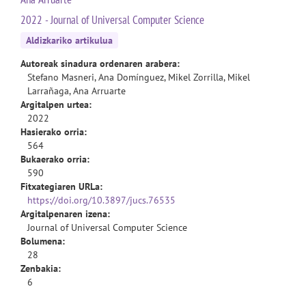
2022 - Journal of Universal Computer Science
Aldizkariko artikulua
Autoreak sinadura ordenaren arabera:
Stefano Masneri, Ana Domínguez, Mikel Zorrilla, Mikel
Larrañaga, Ana Arruarte
Argitalpen urtea:
2022
Hasierako orria:
564
Bukaerako orria:
590
Fitxategiaren URLa:
https://doi.org/10.3897/jucs.76535
Argitalpenaren izena:
Journal of Universal Computer Science
Bolumena:
28
Zenbakia:
6