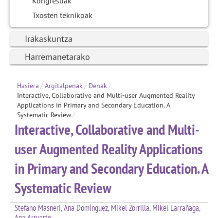
Kongresuak
Txosten teknikoak
Irakaskuntza
Harremanetarako
Hasiera
/
Argitalpenak
/
Denak
/
Interactive, Collaborative and Multi-user Augmented Reality
Applications in Primary and Secondary Education. A
Systematic Review
/
Interactive, Collaborative and Multi-
user Augmented Reality Applications
in Primary and Secondary Education. A
Systematic Review
Stefano Masneri, Ana Domínguez, Mikel Zorrilla, Mikel Larrañaga,
Ana Arruarte