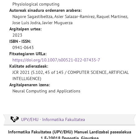
Physiological computing
Autoreak sinadura ordenaren arabera:
Nagore Sagastibeltza, Asier Salazar-Ramírez, Raquel Martínez,
Jose Luis Jodra, Javier Muguerza
Argitalpen urtea:
2023
ISBN - ISSN:
0941-0643
Fitxategiaren URLa:
https://doi.org/10.1007/s00521-022-07435-7
Kalitate adierazleak:
JCR 2021 (5.102, 45 of 145 / COMPUTER SCIENCE, ARTIFICIAL
INTELLIGENCE)
Argitalpenaren izena:
Neural Computing and Applications
UPV/EHU · Informatika Fakultatea
Informatika Fakultatea (UPV/EHU) Manuel Lardizabal pasealekua
1 E-20018 Donostia, Gipuzkoa