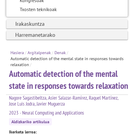
Kongresuak
Txosten teknikoak
Irakaskuntza
Harremanetarako
Hasiera
/
Argitalpenak
/
Denak
/
Automatic detection of the mental state in responses towards
relaxation
/
Automatic detection of the mental
state in responses towards relaxation
Nagore Sagastibeltza, Asier Salazar-Ramírez, Raquel Martínez,
Jose Luis Jodra, Javier Muguerza
2023 - Neural Computing and Applications
Aldizkariko artikulua
Ikerketa lerroa: