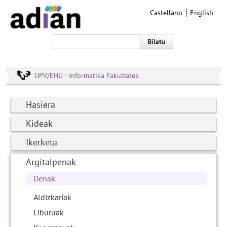
Castellano
English
Bilatu
UPV/EHU · Informatika Fakultatea
Hasiera
Kideak
Ikerketa
Argitalpenak
Denak
Aldizkariak
Liburuak