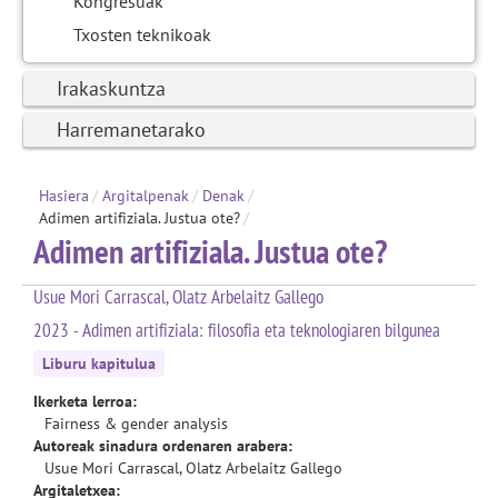
Kongresuak
Txosten teknikoak
Irakaskuntza
Harremanetarako
Hasiera
/
Argitalpenak
/
Denak
/
Adimen artifiziala. Justua ote?
/
Adimen artifiziala. Justua ote?
Usue Mori Carrascal, Olatz Arbelaitz Gallego
2023 - Adimen artifiziala: filosofia eta teknologiaren bilgunea
Liburu kapitulua
Ikerketa lerroa:
Fairness & gender analysis
Autoreak sinadura ordenaren arabera:
Usue Mori Carrascal, Olatz Arbelaitz Gallego
Argitaletxea: