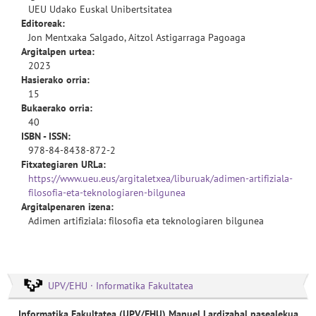
UEU Udako Euskal Unibertsitatea
Editoreak:
Jon Mentxaka Salgado, Aitzol Astigarraga Pagoaga
Argitalpen urtea:
2023
Hasierako orria:
15
Bukaerako orria:
40
ISBN - ISSN:
978-84-8438-872-2
Fitxategiaren URLa:
https://www.ueu.eus/argitaletxea/liburuak/adimen-artifiziala-
filosofia-eta-teknologiaren-bilgunea
Argitalpenaren izena:
Adimen artifiziala: filosofia eta teknologiaren bilgunea
UPV/EHU · Informatika Fakultatea
Informatika Fakultatea (UPV/EHU) Manuel Lardizabal pasealekua