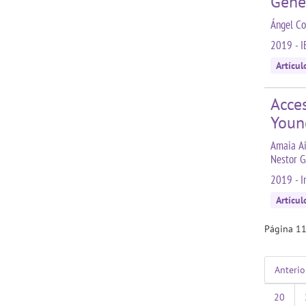
Gene
Ángel Co
2019 - I
Artícul
Acces
Young
Amaia Ai
Nestor G
2019 - I
Artícul
Página 11
Anterio
20