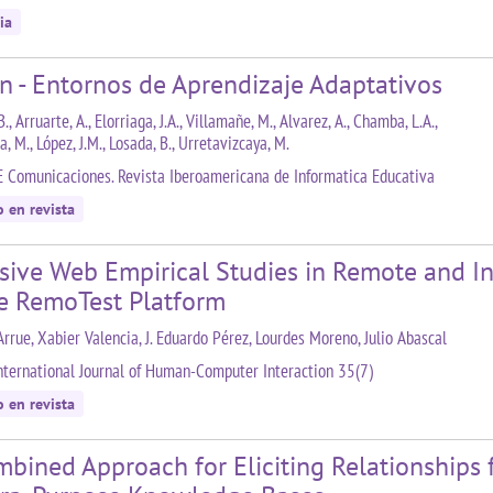
ia
n - Entornos de Aprendizaje Adaptativos
B., Arruarte, A., Elorriaga, J.A., Villamañe, M., Alvarez, A., Chamba, L.A.,
, M., López, J.M., Losada, B., Urretavizcaya, M.
E Comunicaciones. Revista Iberoamericana de Informatica Educativa
o en revista
sive Web Empirical Studies in Remote and In
he RemoTest Platform
rrue, Xabier Valencia, J. Eduardo Pérez, Lourdes Moreno, Julio Abascal
nternational Journal of Human-Computer Interaction 35(7)
o en revista
bined Approach for Eliciting Relationships 