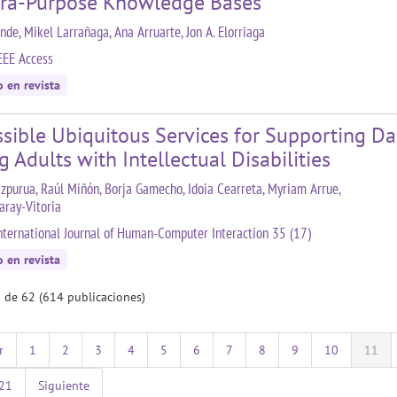
ra-Purpose Knowledge Bases
nde, Mikel Larrañaga, Ana Arruarte, Jon A. Elorriaga
EEE Access
o en revista
sible Ubiquitous Services for Supporting Dai
 Adults with Intellectual Disabilities
zpurua, Raúl Miñón, Borja Gamecho, Idoia Cearreta, Myriam Arrue,
aray-Vitoria
nternational Journal of Human-Computer Interaction 35 (17)
o en revista
 de 62 (614 publicaciones)
r
1
2
3
4
5
6
7
8
9
10
11
21
Siguiente