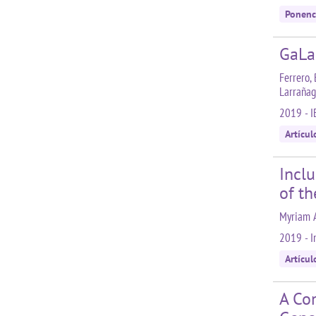
Ponenc
GaLa
Ferrero, 
Larrañaga
2019 - I
Artícul
Inclu
of t
Myriam A
2019 - I
Artícul
A Com