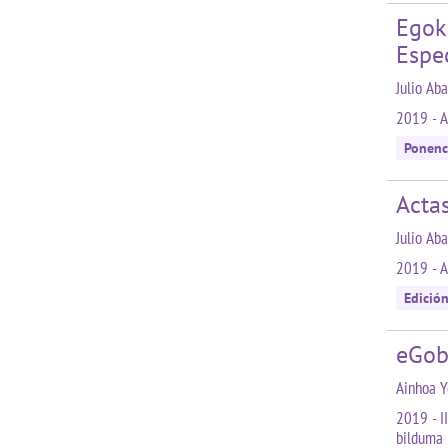
Egok
Espe
Julio Ab
2019 - A
Ponenc
Acta
Julio Ab
2019 - A
Edició
eGob
Ainhoa Y
2019 - I
bilduma 