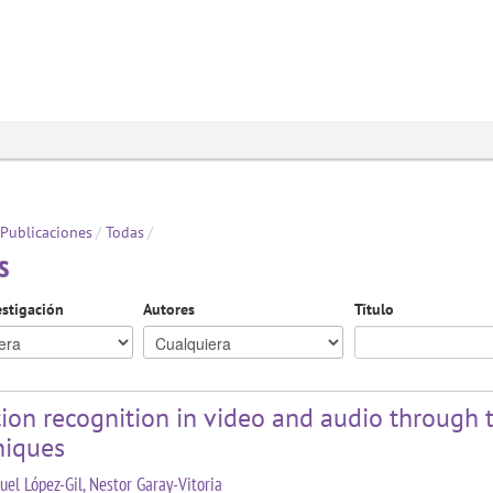
Publicaciones
/
Todas
/
s
estigación
Autores
Título
on recognition in video and audio through th
niques
uel López-Gil, Nestor Garay-Vitoria